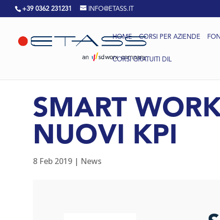
+39 0362 231231
INFO@ETASS.IT
HOME
CORSI PER AZIENDE
FON
CORSI GRATUITI DIL
SMART WORKIN
NUOVI KPI
8 Feb 2019
|
News