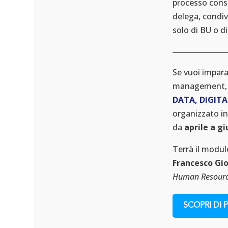
processo conse
Commenti 0
delega, condiv
La formazione
solo di BU o d
svolge un
ruolo cruciale
nel
Se vuoi impara
reclutamento,
management, l
poiché
DATA, DIGIT
consente alle
organizzato in
aziende di
da
aprile a g
acquisire
talenti
Terrà il modul
qualificati e
Francesco Gio
competenti.
Human Resourc
Quando le
aziende
SCOPRI DI P
investono nella