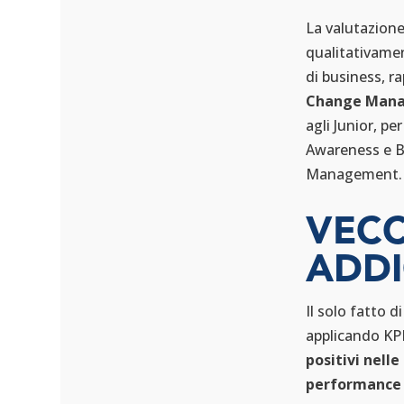
che fa parte
La valutazione
di...
qualitativamen
leggi tutto
di business, 
Change Man
agli Junior, pe
Awareness e B
Management
VECC
IL RUOLO
DELLA
ADD
FORMAZION
E NEL
RECLUTAME
Il solo fatto 
NTO E IL SUO
IMPATTO
applicando KPI
SULLE
positivi nell
AZIENDE
performance 
Ago 19, 2023
|