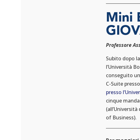
formazione dei
dipendenti,
Mini
possono
sviluppare le
GIOV
competenze
necessarie per
Professore As
affrontare le
Subito dopo la
sfide del...
l’Università B
leggi tutto
conseguito un
C-Suite press
presso l’Unive
cinque mandati
(all’Università
of Business).
LA CRUCIALE
IMPORTANZA