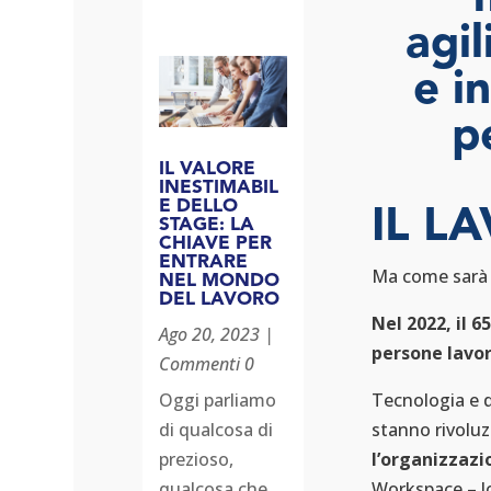
agil
e i
p
IL VALORE
INESTIMABIL
E DELLO
IL L
STAGE: LA
CHIAVE PER
ENTRARE
Ma come sarà i
NEL MONDO
DEL LAVORO
Nel 2022, il 
Ago 20, 2023
|
persone lavo
Commenti 0
Tecnologia e d
Oggi parliamo
stanno rivoluz
di qualcosa di
l’organizzazio
prezioso,
Workspace – lo
qualcosa che