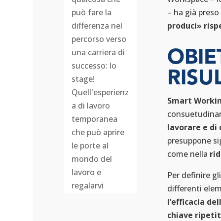
– ha già preso 
può fare la
produci» risp
differenza nel
percorso verso
una carriera di
OBIE
successo: lo
RISU
stage!
Quell'esperienz
Smart Worki
a di lavoro
consuetudinar
temporanea
lavorare e di
che può aprire
presuppone sig
le porte al
come nella
rid
mondo del
lavoro e
Per definire gl
regalarvi
differenti ele
opportunità
l’efficacia de
inestimabili e
chiave ripeti