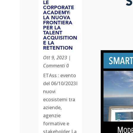
LE
CORPORATE
ACADEMY:
LA NUOVA
FRONTIERA
PER LA
TALENT
ACQUISITION
E LA
RETENTION
Ott 9, 2023
|
Commenti 0
ETAss : evento
del 06/10/2023I
nuovi
ecosistemi tra
aziende,
agenzie
formative e
stakeholder La