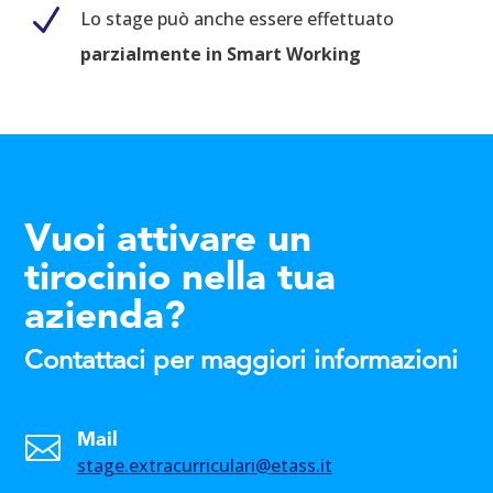
N
Lo stage può anche essere effettuato
parzialmente in Smart Working
Vuoi attivare un
tirocinio nella tua
azienda?
Contattaci per maggiori informazioni

Mail
stage.extracurriculari@etass.it