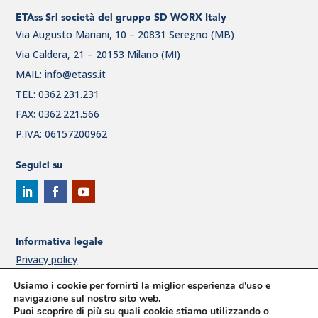
ETAss Srl società del gruppo SD WORX Italy
Via Augusto Mariani, 10 – 20831 Seregno (MB)
Via Caldera, 21 – 20153 Milano (MI)
MAIL: info@etass.it
TEL: 0362.231.231
FAX: 0362.221.566
P.IVA: 06157200962
Seguici su
Informativa legale
Privacy policy
Cookie Policy
Usiamo i cookie per fornirti la miglior esperienza d'uso e
navigazione sul nostro sito web.
Politica per la qualità ETAss
Puoi scoprire di più su quali cookie stiamo utilizzando o