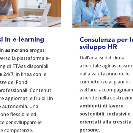
i in e-learning
Consulenza per l
sviluppo HR
 in
asincrono
erogati
Dall’analisi del clima
verso la piattaforma e-
aziendale agli assessme
ing di ETAss disponibili
dalla valutazione delle
e
24/7
, in linea con le
competenze ai piani di
este dei Fondi
welfare, accompagniam
professionali. Contenuti
aziende nella costruzio
 aggiornati e fruibili in
ambienti di lavoro
e autonomia. Una
sostenibili, inclusivi e
one flessibile ed
orientati alla crescita
ce per sviluppare le
persone.
ie competenze.