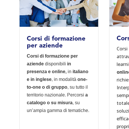
Cors
Corsi di formazione
per aziende
Corsi
attra
Corsi di formazione per
learn
aziende
disponibili
in
onlin
presenza e online,
in
italiano
richi
e in inglese
, in modalità
one-
Inter
to-one o di gruppo
, su tutto il
sempre
territorio nazionale. Percorsi
a
total
catalogo o su misura
, su
soluzi
un’ampia gamma di tematiche.
effica
propr