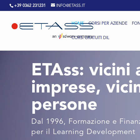
+39 0362 231231
INFO@ETASS.IT
HOME
CORSI PER AZIENDE
FON
CORSI GRATUITI DIL
Video
Player
ETAss: vicini 
imprese, vicin
persone
Dal 1996, Formazione e Finan
per il Learning Development