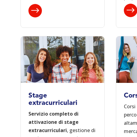
$
$
Stage
Cors
extracurriculari
Corsi
Servizio completo di
percor
attivazione di stage
altam
extracurriculari
, gestione di
merca