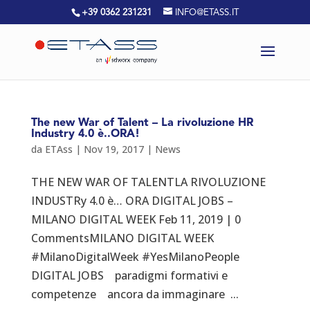
+39 0362 231231
INFO@ETASS.IT
The new War of Talent – La rivoluzione HR
Industry 4.0 è..ORA!
da
ETAss
|
Nov 19, 2017
|
News
THE NEW WAR OF TALENTLA RIVOLUZIONE
INDUSTRy 4.0 è… ORA DIGITAL JOBS –
MILANO DIGITAL WEEK Feb 11, 2019 | 0
CommentsMILANO DIGITAL WEEK
#MilanoDigitalWeek #YesMilanoPeople
DIGITAL JOBS paradigmi formativi e
competenze ancora da immaginare ...