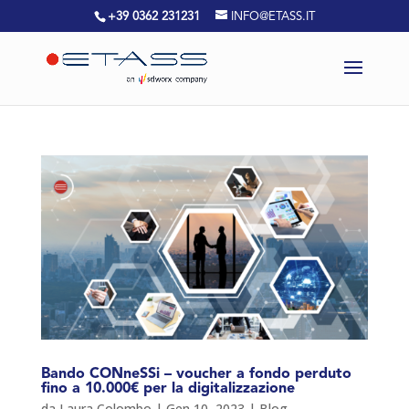
+39 0362 231231
INFO@ETASS.IT
Bando CONneSSi – voucher a fondo perduto
fino a 10.000€ per la digitalizzazione
da
Laura Colombo
|
Gen 10, 2023
|
Blog