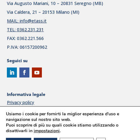
Via Augusto Mariani, 10 – 20831 Seregno (MB)
Via Caldera, 21 – 20153 Milano (MI)
MAIL: info@etass.it
TEL: 0362.231.231
FAX: 0362.221.566
P.IVA: 06157200962
Seguici su
Informativa legale
Privacy policy
Cookie Policy
Usiamo i cookie per fornirti la miglior esperienza d'uso e
navigazione sul nostro sito web.
Politica per la qualità ETAss
Puoi scoprire di più su quali cookie stiamo utilizzando o
Modello 231
disattivarli in
impostazioni
.
Procedura di segnalazione Whistleblowing