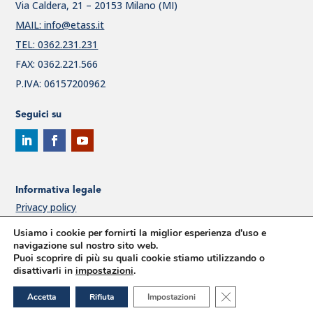
Via Caldera, 21 – 20153 Milano (MI)
MAIL: info@etass.it
TEL: 0362.231.231
FAX: 0362.221.566
P.IVA: 06157200962
Seguici su
Informativa legale
Privacy policy
Cookie Policy
Usiamo i cookie per fornirti la miglior esperienza d'uso e
navigazione sul nostro sito web.
Politica per la qualità ETAss
Puoi scoprire di più su quali cookie stiamo utilizzando o
Modello 231
disattivarli in
impostazioni
.
Procedura di segnalazione Whistleblowing
Close GDPR Cookie
Accetta
Rifiuta
Impostazioni