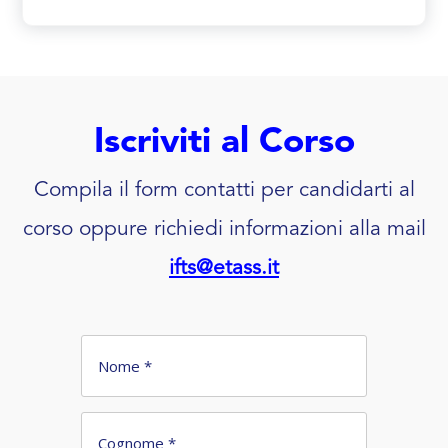
Iscriviti al Corso
Compila il form contatti per candidarti al
corso oppure richiedi informazioni alla mail
ifts@etass.it
IFTS Digital Media Strategist 2025